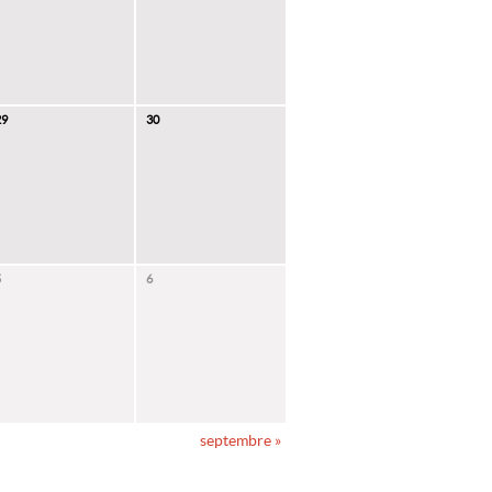
29
30
5
6
septembre
»