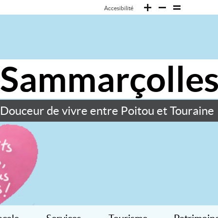
Accesibilité
Sammarçolle
Douceur de vivre entre Poitou et Touraine