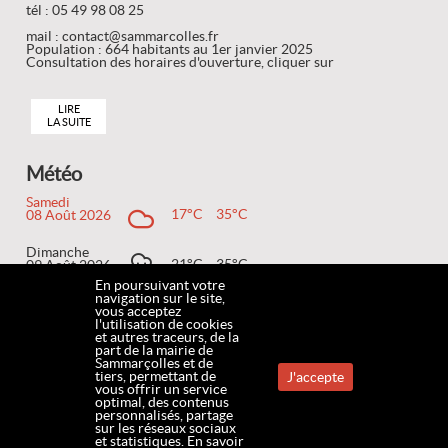
tél : 05 49 98 08 25
mail : contact@sammarcolles.fr
Population : 664 habitants au 1er janvier 2025
Consultation des horaires d'ouverture, cliquer sur
LIRE
LA SUITE
Météo
Samedi
17°C
35°C
08 Août 2026
Dimanche
21°C
35°C
09 Août 2026
En poursuivant votre
navigation sur le site,
Lundi
vous acceptez
17°C
34°C
10 Août 2026
l'utilisation de cookies
et autres traceurs, de la
part de la mairie de
Sammarçolles et de
tiers, permettant de
J'accepte
vous offrir un service
ACCUEIL
MENTIONS LÉGALES
COOKIES
CONTACT
PLAN DU SITE
optimal, des contenus
personnalisés, partage
sur les réseaux sociaux
ACCESSIBILITÉ
www.mairie-sammarcolles.fr
et statistiques.
En savoir