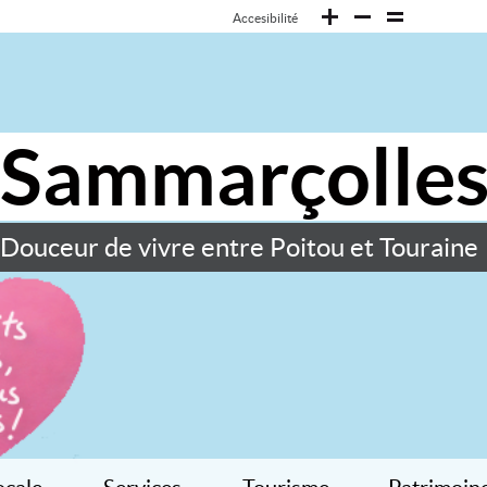
Accesibilité
Sammarçolle
Douceur de vivre entre Poitou et Touraine