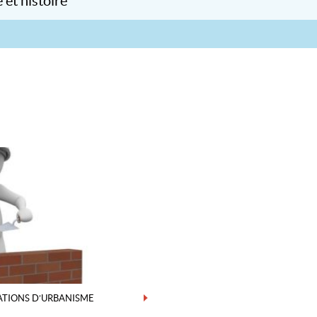
 et histoire
le
ATIONS D’URBANISME