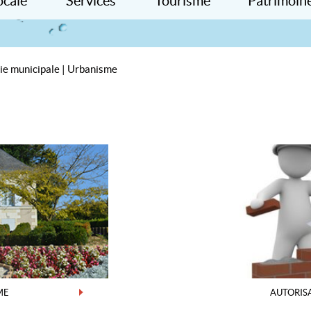
ocale
Services
Tourisme
Patrimoine
Informations
Hébergement
Histoire loca
iations
Services publics
Equipements
Patrimoine
erces
Services à la personne
A découvrir
Photos
ie municipale
|
Urbanisme
prises
Services santé
Comcom
x
driers des fêtes
Services Enfance Jeunesse
Eau
Electricité
Téléphone – Internet
Déchetterie
Assainissement
Autres services à proximité
AUTORIS
ME