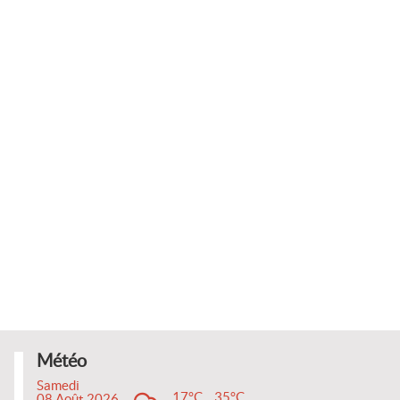
Météo
Samedi
17°C
35°C
08 Août 2026