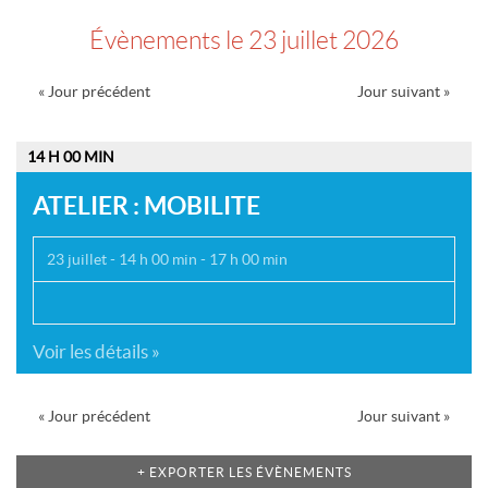
des
évènements
Évènements le 23 juillet 2026
Navigation
«
Jour précédent
Jour suivant
»
par
jour
14 H 00 MIN
ATELIER : MOBILITE
23 juillet - 14 h 00 min
-
17 h 00 min
Voir les détails »
Navigation
«
Jour précédent
Jour suivant
»
par
jour
+ EXPORTER LES ÉVÈNEMENTS