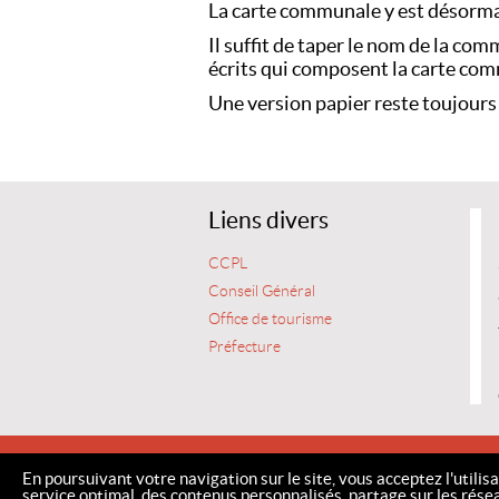
La carte communale y est désorma
Il suffit de taper le nom de la co
écrits qui composent la carte co
Une version papier reste toujours 
Liens divers
CCPL
Conseil Général
Office de tourisme
Préfecture
ACCUEIL
ME
En poursuivant votre navigation sur le site, vous acceptez l'utilis
service optimal, des contenus personnalisés, partage sur les rése