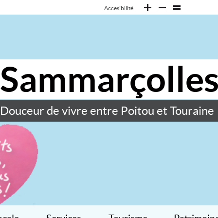
Accesibilité
Sammarçolle
Douceur de vivre entre Poitou et Touraine