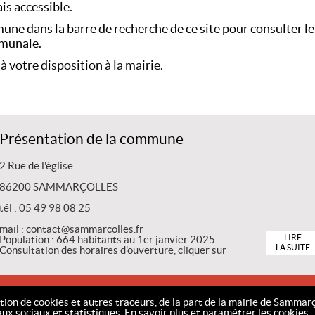
is accessible.
mmune dans la barre de recherche de ce site pour consulter 
mmunale.
à votre disposition à la mairie.
Présentation de la commune
2 Rue de l'église
86200 SAMMARÇOLLES
tél : 05 49 98 08 25
mail : contact@sammarcolles.fr
LIRE
Population : 664 habitants au 1er janvier 2025
LA SUITE
Consultation des horaires d'ouverture, cliquer sur
NTIONS LÉGALES
COOKIES
CONTACT
PLAN DU SITE
ACCESSIBILITÉ
www.mairie-
ation de cookies et autres traceurs, de la part de la mairie de Sammarç
aux sociaux et statistiques.
En savoir plus et paramétrer les cookies.