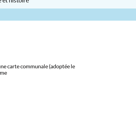
 et histoire
le
ne carte communale (adoptée le
sme