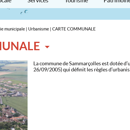
ocale
Services
Tourisme
Patrimoine
Informations
Hébergement
Histoire loca
iations
Services publics
Equipements
Patrimoine
erces
Services à la personne
A découvrir
Photos
ie municipale
|
Urbanisme
|
CARTE COMMUNALE
prises
Services santé
Comcom
x
driers des fêtes
Services Enfance Jeunesse
MUNALE
Eau
Electricité
La commune de Sammarçolles est dotée d’u
Téléphone – Internet
26/09/2005) qui définit les règles d’urbani
Déchetterie
Assainissement
Autres services à proximité