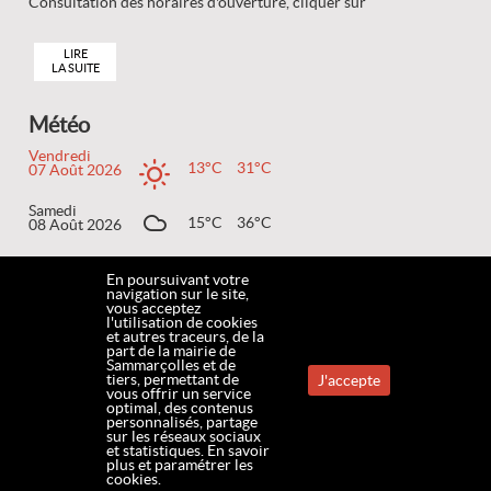
Consultation des horaires d'ouverture, cliquer sur
LIRE
LA SUITE
Météo
Vendredi
13°C
31°C
07 Août 2026
Samedi
15°C
36°C
08 Août 2026
Dimanche
19°C
37°C
09 Août 2026
En poursuivant votre
navigation sur le site,
vous acceptez
l'utilisation de cookies
et autres traceurs, de la
part de la mairie de
ACCUEIL
MENTIONS LÉGALES
COOKIES
CONTACT
PLAN DU SITE
Sammarçolles et de
tiers, permettant de
J'accepte
vous offrir un service
optimal, des contenus
ACCESSIBILITÉ
www.mairie-sammarcolles.fr
personnalisés, partage
sur les réseaux sociaux
et statistiques.
En savoir
plus et paramétrer les
cookies.